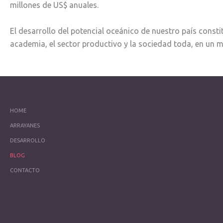
millones de US$ anuales.
El desarrollo del potencial oceánico de nuestro país constit
academia, el sector productivo y la sociedad toda, en un 
HOME
ARRAYANES
DESARROLLO
BLOG
CONTACTO